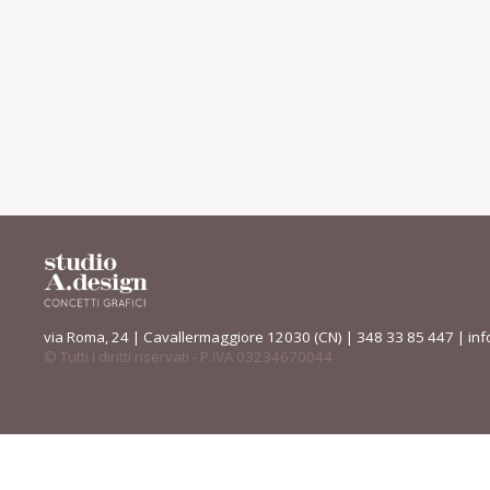
via Roma, 24 | Cavallermaggiore 12030 (CN) | 348 33 85 447 |
inf
© Tutti i diritti riservati - P.IVA 03234670044